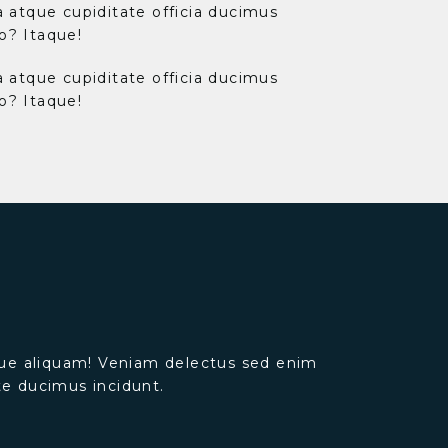
a atque cupiditate officia ducimus
o? Itaque!
a atque cupiditate officia ducimus
o? Itaque!
ique aliquam! Veniam delectus sed enim
te ducimus incidunt.