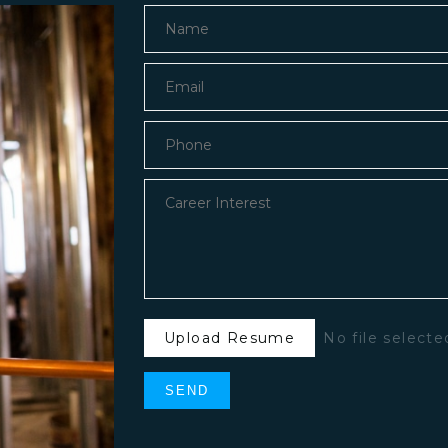
Upload Resume
No file selecte