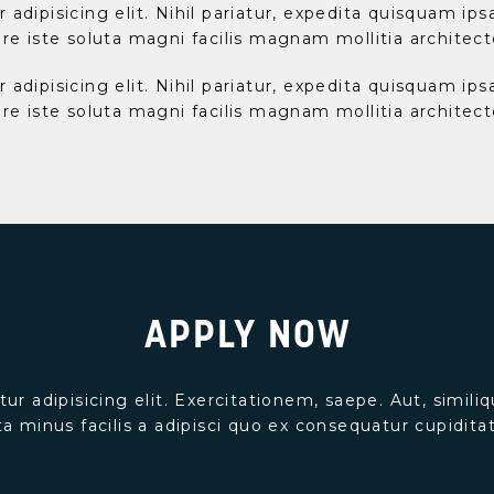
dipisicing elit. Nihil pariatur, expedita quisquam ips
re iste soluta magni facilis magnam mollitia architect
dipisicing elit. Nihil pariatur, expedita quisquam ips
re iste soluta magni facilis magnam mollitia architect
APPLY NOW
ur adipisicing elit. Exercitationem, saepe. Aut, simil
a minus facilis a adipisci quo ex consequatur cupidita